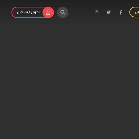
س
دخول / تسجيل