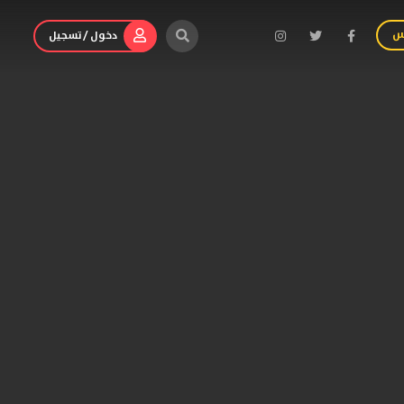
س
دخول / تسجيل