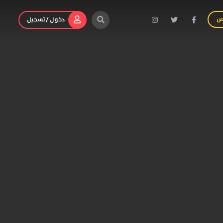
س
دخول / تسجيل