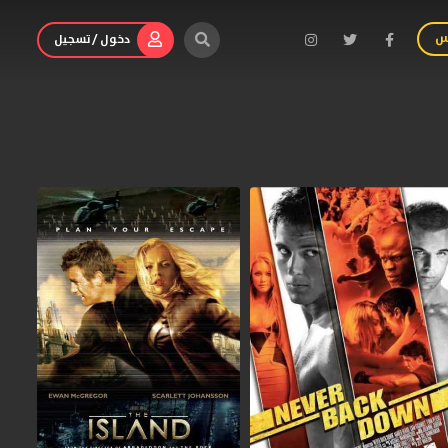
س
دخول / تسجيل