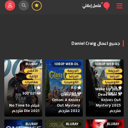
جميع اعمال Daniel Craig
BLURAY
1080P WEB-DL
1080P WEB-DL
الجريمة
الجريمة
الأكشن
الدراما
الدراما
الإثارة
الكوميديا
الكوميديا
مغامرات
5
8.0
N/A
فيلم Wake Up
300٬021
50٬064
10٬872
Dead Man: A
فيلم Glass
Onion: A Knives
Knives Out
Mystery 2025
Out Mystery
فيلم No Time to
مترجم
2022 مترجم
Die 2021 مترجم
BLURAY
BLURAY
BLURAY