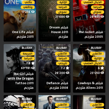
الخيال العلمي
الإثارة
عائلي
الدراما
الدراما
وثائقي
11٬236
غموض
غموض
21٬684
28٬823
فيلم Dream
فيلم The Jacket
House 2011
فيلم One Life
2005 مترجم
مترجم
2011 مترجم
BLURAY
BLURAY
BLURAY
الأكشن
الأكشن
الجريمة
الإثارة
الدراما
الدراما
7.8
الخيال العلمي
تاريخي
63٬781
7.2
6
24٬200
23٬050
فيلم The Girl
with the Dragon
فيلم Cowboys &
فيلم Defiance
Tattoo 2011
Aliens 2011 مترجم
2008 مترجم
مترجم
BLURAY
BLURAY
BLURAY
الأكشن
الأكشن
الأكشن