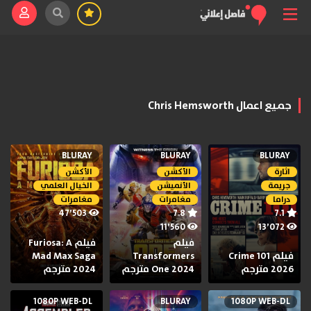
جميع اعمال Chris Hemsworth
BLURAY
BLURAY
BLURAY
اثارة
الأكشن
الأكشن
جريمة
الأنميشن
الخيال العلمي
دراما
مغامرات
مغامرات
47٬503
7.8
7.1
11٬560
13٬072
فيلم
فيلم Furiosa: A
فيلم Crime 101
Transformers
Mad Max Saga
2026 مترجم
One 2024 مترجم
2024 مترجم
1080P WEB-DL
BLURAY
1080P WEB-DL