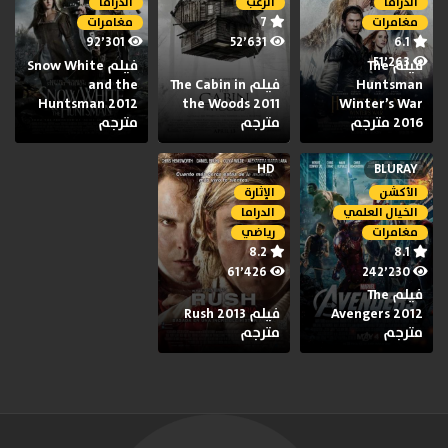
الدراما
الرعب
الدراما
7
مغامرات
مغامرات
92٬301
52٬631
6.1
51٬263
فيلم The
فيلم Snow White
Huntsman
فيلم The Cabin in
and the
Huntsman 2012
the Woods 2011
Winter’s War
2016 مترجم
مترجم
مترجم
HD
BLURAY
الأكشن
الإثارة
الخيال العلمي
الدراما
مغامرات
رياضي
8.2
8.1
61٬426
242٬230
فيلم The
Avengers 2012
فيلم Rush 2013
مترجم
مترجم