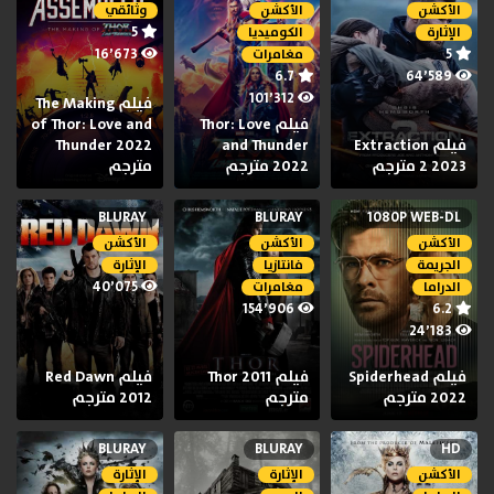
الأكشن
الأكشن
وثائقي
5
الإثارة
الكوميديا
16٬673
5
مغامرات
6.7
64٬589
101٬312
فيلم The Making
فيلم Thor: Love
of Thor: Love and
فيلم Extraction
and Thunder
Thunder 2022
2 2023 مترجم
2022 مترجم
مترجم
BLURAY
BLURAY
1080P WEB-DL
الأكشن
الأكشن
الأكشن
الجريمة
فانتازيا
الإثارة
40٬075
الدراما
مغامرات
154٬906
6.2
24٬183
فيلم Spiderhead
فيلم Thor 2011
فيلم Red Dawn
2022 مترجم
مترجم
2012 مترجم
BLURAY
BLURAY
HD
الأكشن
الإثارة
الإثارة