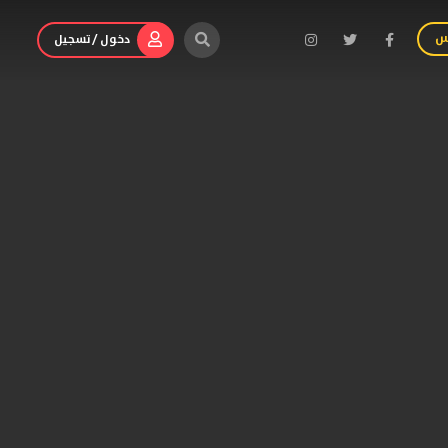
س
دخول / تسجيل