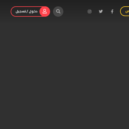
س
دخول / تسجيل