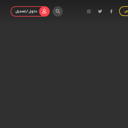
س
دخول / تسجيل