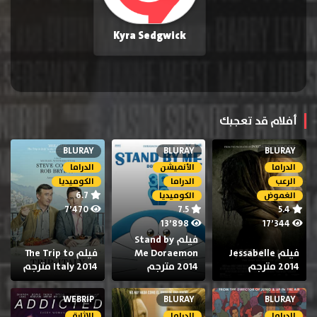
Kyra Sedgwick
أفلام قد تعجبك
BLURAY
BLURAY
BLURAY
الدراما
الأنميشن
الدراما
الرعب
الدراما
الكوميديا
6.7
الغموض
الكوميديا
7٬470
7.5
5.4
13٬898
17٬344
فيلم Stand by
فيلم Jessabelle
Me Doraemon
فيلم The Trip to
2014 مترجم
2014 مترجم
Italy 2014 مترجم
WEBRIP
BLURAY
BLURAY
الدراما
الدراما
الإثارة