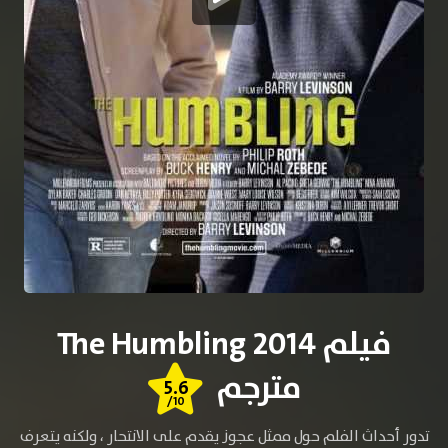
فيلم The Humbling 2014
مترجم
5.6
/10
تدور أحداث الفلم حول ممثل عجوز يقدم على الانتحار ، ولكنه يتعرف