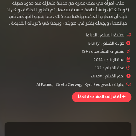
على امرأة في نصف عمره من مدينة منعزلة عند حدود مدينة
(كونيتيكت) ، وتنشأ علاقة جنسية بينهما ، ثم تتطور العلاقة ، ولكن لا
تلبث أن تضطرب العلاقة بينهما بعد ذلك ، مما يسبب الفوضى في
حياتهما ، ويجعله يفكر في هويته ، ويبحث في ذكرياته القديمة .
تصنيف الفيلم :
الدراما
جودة الفيلم :
Bluray
مستوى المشاهدة :
+15
سنة الإنتاج :
2014
مدة الفيلم : 102
رقم الفيلم : #2612
بطولة :
Kyra Sedgwick
,
Greta Gerwig
,
Al Pacino
أضف إلى المشاهدة لاحقاً