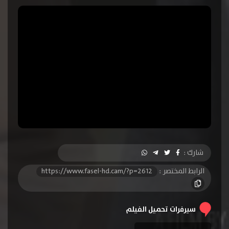
شارك :
الرابط المختصر :
https://www.fasel-hd.cam/?p=2612
سيرفرات تحميل الفيلم