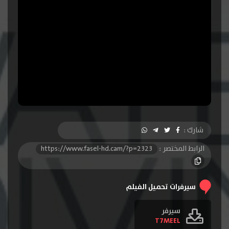
شارك :
الرابط المختصر :
https://www.fasel-hd.cam/?p=2323
سيرفرات تحميل الفيلم
سيرفر
T7MEEL