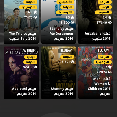
الدراما
الأنميشن
الدراما
الرعب
الدراما
الكوميديا
6.7
الغموض
الكوميديا
7٬472
7.5
5.4
13٬900
17٬349
فيلم Stand by
فيلم Jessabelle
Me Doraemon
فيلم The Trip to
2014 مترجم
2014 مترجم
Italy 2014 مترجم
WEBRIP
BLURAY
BLURAY
الدراما
الدراما
الإثارة
43٬621
الكوميديا
الدراما
76٬419
6.7
25٬874
فيلم Men,
Women &
Children 2014
فيلم Mommy
فيلم Addicted
مترجم
2014 مترجم
2014 مترجم