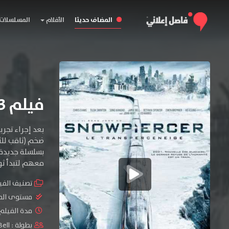
المضاف حديثا
الأفلام
المسلسلات
فيلم Snowpiercer 2013 مترجم
بعد إجراء تجر
بسلسلة جديدة م
معهم لتبدأ ثو
تصنيف الفي
مستوى الم
مدة الفيلم : 6
بطولة :
Bell