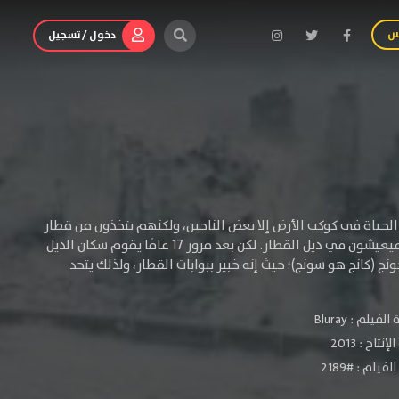
س
دخول / تسجيل
لحياة في كوكب الأرض إلا بعض الناجين، ولكنهم يتخذون من قطار
ضخم (ثاقب للثلوج) مكانًا للحياة والنجاة. تعيش الصفوة في مقدمة القطار، أما الفقراء فيعيشون في ذيل القطار. لكن بعد مرور 17 عامًا يقوم سكان الذيل
نج (كانج هو سونج)؛ حيث إنه خبير ببوابات القطار، ولذلك يتحد
الفيلم :
Bluray
لإنتاج :
2013
فيلم : #2189