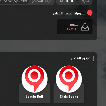
شارك :
الرابط المختصر :
el-hd.cam/?p=2189
سيرفرات تحميل الفيلم
سيرفر
T7MEEL
فريق العمل
Jamie Bell
Chris Evans