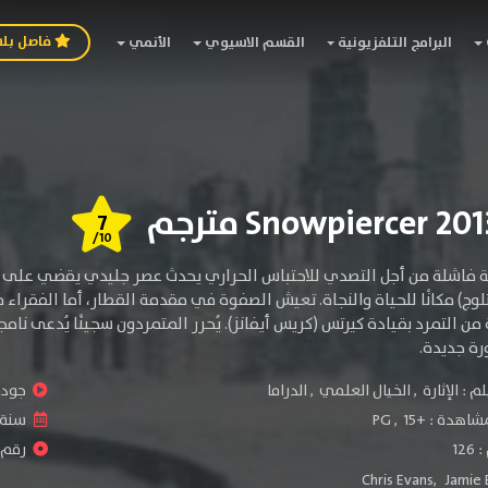
فاصل بل
البرامج التلفزيونية
القسم الاسيوي
الأنمي
7
/10
بة فاشلة من أجل التصدي للاحتباس الحراري يحدث عصر جليدي يقضي على ا
ن التمرد بقيادة كيرتس (كريس أيفانز). يُحرر المتمردون سجينًا يُدعى نامجو
رة جديدة.
لم :
الإثارة
,
الخيال العلمي
,
الدراما
جودة 
شاهدة :
+15
,
PG
سنة ا
12
رقم ال
Chris Evans
,
Jamie 