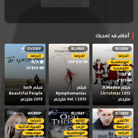
أفلام قد تعجبك
DVDRIP
BLURAY
BLURAY
الدراما
الدراما
الدراما
N/A
199٬619
الرومانسية
10٬803
الكوميديا
5.1
4٬313
فيلم A Madea
فيلم
فيلم Such
Beautiful People
Nymphomaniac
Christmas 2013
مترجم
Vol. I 2013 مترجم
2013 مترجم
WEBRIP
BLURAY
BLURAY
الأكشن
الإثارة
الدراما
الجريمة
الرعب
السيرة الذاتية
الدراما
الرومانسية
موسيقى