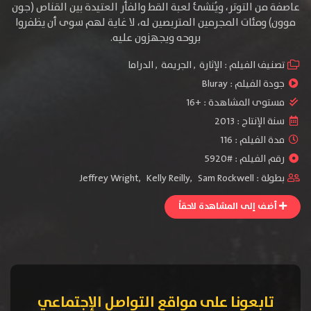
عاصفة من التوتر، ويُنشئ لعبة القط والفأر العتيدة بين القناص (جون
موون) ومئات المجرمين المتربصين له، لا غاية لهم سوى أن يظفروا
بروحه ويجهزون عليه.
تصنيف الفيلم :
الإثارة
,
الجريمة
,
الدراما
جودة الفيلم :
Bluray
مستوى المشاهدة :
+16
سنة الإنتاج :
2013
مدة الفيلم : 116
رقم الفيلم : #5920
بطولة :
Sam Rockwell
,
Kelly Reilly
,
Jeffrey Wright
أضف إلى المشاهدة لاحقاً
تابعونا على مواقع التواصل الإجتماعي