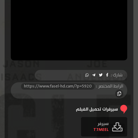
شارك :
الرابط المختصر :
https://www.fasel-hd.cam/?p=5920
سيرفرات تحميل الفيلم
سيرفر
T7MEEL