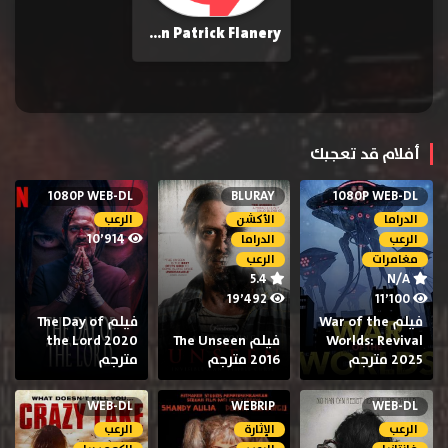
Sean Patrick Flanery
أفلام قد تعجبك
1080P WEB-DL
BLURAY
1080P WEB-DL
الدراما
الأكشن
الرعب
10٬914
الرعب
الدراما
مغامرات
الرعب
5.4
N/A
19٬492
11٬100
فيلم War of the
فيلم The Day of
Worlds: Revival
فيلم The Unseen
the Lord 2020
2025 مترجم
2016 مترجم
مترجم
WEB-DL
WEBRIP
WEB-DL
الرعب
الإثارة
الرعب