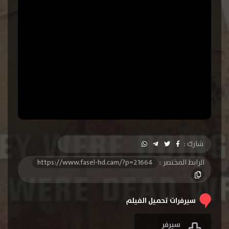
شارك :
الرابط المختصر :
https://www.fasel-hd.cam/?p=21664
سيرفرات تحميل الفيلم
سيرفر