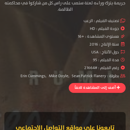
جريمة يترك وراءه لعنة ستصب على راس كل من شاركوا في محاكمته
الظالمة.
تصنيف الفيلم :
الرعب
جودة الفيلم :
HD
مستوى المشاهدة :
+16
سنة الإنتاج :
2016
دول الأنتاج :
USA
مدة الفيلم : 95
رقم الفيلم : #21664
بطولة :
Sean Patrick Flanery
,
Mike Doyle
,
Erin Cummings
أضف إلى المشاهدة لاحقاً
تابعونا على مواقع التواصل الإجتماعي