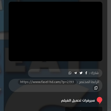
شارك :
الرابط المختصر :
https://www.fasel-hd.cam/?p=2193
سيرفرات تحميل الفيلم