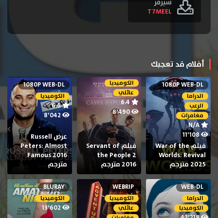
سيرفر
T7MEEL
أفلام قد تعجبك
الكوميديا
1080P WEB-DL
1080P WEB-DL
عائلي
الدراما
الكوميديا
6.4
6.6
الرعب
8٬490
8٬042
مغامرات
N/A
11٬108
عرض Russell
فيلم War of the
فيلم Servant of
Peters: Almost
Famous 2016
the People 2
Worlds: Revival
2025 مترجم
2016 مترجم
مترجم
BLURAY
WEBRIP
WEB-DL
الدراما
الكوميديا
الكوميديا
13٬602
الكوميديا
عائلي
42٬218
مغامرات