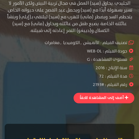
الجليدي. يحاول (سيد) العمل في مجال تربية البيض ولكن الأمور لا
تسير بسهولة أبدًا مع (سيد) ويحصل عيد الفصح على حيوانه الخاص.
يتحطم السد ويضطر (ماني) للهرب مع (سيد) ليلتقي بـ(إيلي) وينشأ
عائلته الخاصة. يضيع طفل من عائلته ويحاول (ماني) مع (سيد)
الكسلان و(دييغو) النمر إعادته إلى قبيلته.
تصنيف الفيلم :
الأنميشن
,
الكوميديا
,
مغامرات
جودة الفيلم :
WEB-DL
مستوى المشاهدة :
G
سنة الإنتاج :
2016
مدة الفيلم : 72
رقم الفيلم : #2193
أضف إلى المشاهدة لاحقاً