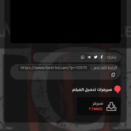
شارك :
الرابط المختصر :
https://www.fasel-hd.cam/?p=70575
سيرفرات تحميل الفيلم
سيرفر
T7MEEL