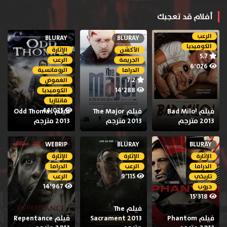
أفلام قد تعجبك
الرعب
BLURAY
BLURAY
الكوميديا
الأكشن
الإثارة
5.7
الجريمة
الرعب
6٬026
الدراما
الرومانسية
7.2
الغموض
14٬288
الكوميديا
فانتازيا
44٬075
فيلم Bad Milo!
فيلم The Major
فيلم Odd Thomas
2013 مترجم
2013 مترجم
2013 مترجم
WEBRIP
BLURAY
BLURAY
الإثارة
الإثارة
الإثارة
الدراما
الرعب
الدراما
9٬115
تاريخي
الرعب
14٬967
حروب
15٬318
فيلم The
فيلم Phantom
Sacrament 2013
فيلم Repentance