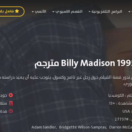
فاصل بل
البرامج التلفزيونية
القسم الاسيوي
الأنمي
تدور قصة الفيلم حول رجل غير ناضج وكسول، يتوجب عليه أن يعيد دراسته 
وري.
لم :
الكوميديا
جودة 
شاهدة :
+13
سنة ا
:
USA
مدة ال
2773
Adam Sandler
,
Bridgette Wilson-Sampras
,
Darren McGa