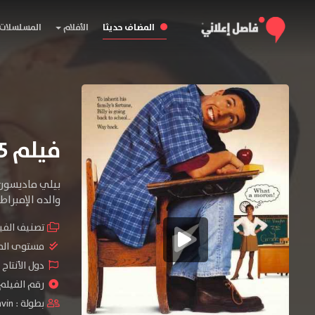
المضاف حديثا
الأفلام
المسلسلات
فيلم Billy Madison 1995 مترجم
بيلي ماديسون 
والده الإمبراط
تصنيف الفي
مستوى الم
دول الأنتاج 
رقم الفيلم : #7
بطولة :
vin