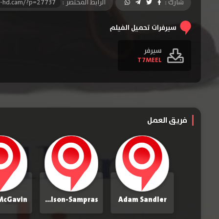
شارك :
الرابط المختصر :
l-hd.cam/?p=27737
سيرفرات تحميل الفيلم
سيرفر
T7MEEL
فريق العمل
Bridgette Wilson-Sampras
Adam Sandler