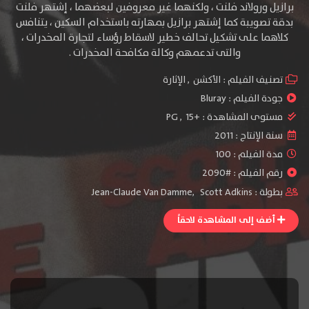
برازيل ورولاند فلنت ، ولكنهما غير معروفين لبعضهما ، إشتهر فلنت
بدقة تصويبة كما إشتهر برازيل بمهارته باستخدام السكين ، يتنافس
كلاهما على تشكيل تحالف خطير ﻻسقاط رؤساء لتجارة المخدرات ،
والتى تدعمهم وكالة مكافحة المخدرات .
تصنيف الفيلم :
الأكشن
,
الإثارة
جودة الفيلم :
Bluray
مستوى المشاهدة :
+15
,
PG
سنة الإنتاج :
2011
مدة الفيلم : 100
رقم الفيلم : #2090
بطولة :
Scott Adkins
,
Jean-Claude Van Damme
أضف إلى المشاهدة لاحقاً