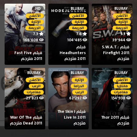
HD
BLURAY
BLURAY
الأكشن
الأكشن
الأكشن
الإثارة
الإثارة
الإثارة
الجريمة
الجريمة
الجريمة
7.3
7.6
5.3
166٬608
104٬485
39٬944
فيلم S.W.A.T.:
فيلم
Firefight 2011
Headhunters
فيلم Fast Five
مترجم
2011 مترجم
2011 مترجم
BLURAY
BLURAY
BLURAY
الأكشن
الإثارة
الأكشن
فانتازيا
الدراما
الرعب
مغامرات
الرعب
مغامرات
23٬823
62٬297
154٬938
فيلم The Skin I
فيلم Thor 2011
Live In 2011
فيلم War Of The
مترجم
مترجم
Dead 2011 مترجم