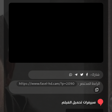
شارك :
الرابط المختصر :
https://www.fasel-hd.cam/?p=2090
سيرفرات تحميل الفيلم