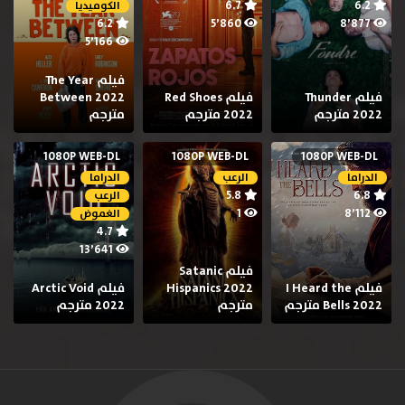
6.7
6.2
الكوميديا
6.2
5٬860
8٬877
5٬166
فيلم The Year
فيلم Thunder
فيلم Red Shoes
Between 2022
2022 مترجم
2022 مترجم
مترجم
1080P WEB-DL
1080P WEB-DL
1080P WEB-DL
الدراما
الرعب
الدراما
5.8
6.8
الرعب
1
8٬112
الغموض
4.7
13٬641
فيلم Satanic
فيلم I Heard the
Hispanics 2022
فيلم Arctic Void
Bells 2022 مترجم
مترجم
2022 مترجم