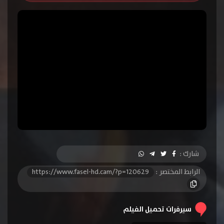
شارك :
الرابط المختصر :
https://www.fasel-hd.cam/?p=120629
سيرفرات تحميل الفيلم