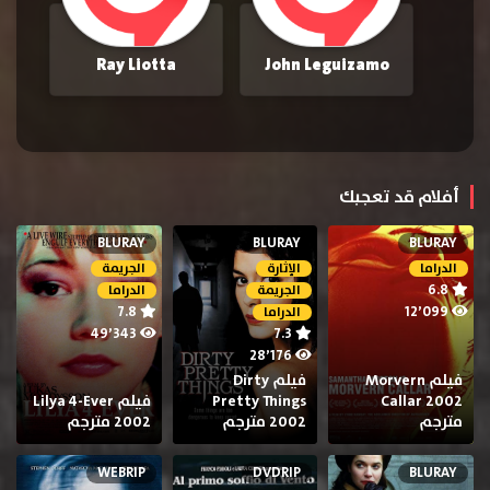
Ray Liotta
John Leguizamo
أفلام قد تعجبك
BLURAY
BLURAY
BLURAY
الدراما
الإثارة
الجريمة
6.8
الجريمة
الدراما
7.8
12٬099
الدراما
49٬343
7.3
28٬176
فيلم Morvern
فيلم Dirty
Callar 2002
Pretty Things
فيلم Lilya 4-Ever
مترجم
2002 مترجم
2002 مترجم
WEBRIP
DVDRIP
BLURAY