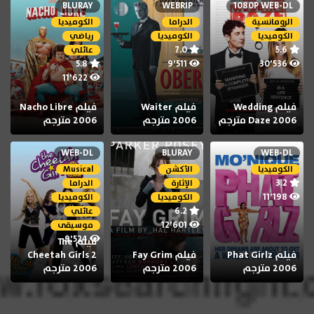
BLURAY
WEBRIP
1080P WEB-DL
الرومانسية
الدراما
الكوميديا
الكوميديا
الكوميديا
رياضي
7.0
5.6
عائلي
5.8
9٬511
30٬536
11٬622
فيلم Wedding
فيلم Waiter
فيلم Nacho Libre
Daze 2006 مترجم
2006 مترجم
2006 مترجم
WEB-DL
BLURAY
WEB-DL
الكوميديا
الأكشن
Musical
3.2
الإثارة
الدراما
11٬198
الكوميديا
الكوميديا
6.2
عائلي
12٬601
موسيقى
9٬524
فيلم The
فيلم Phat Girlz
فيلم Fay Grim
Cheetah Girls 2
2006 مترجم
2006 مترجم
2006 مترجم