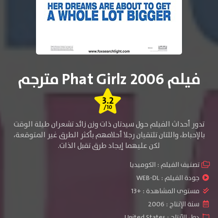
فيلم Phat Girlz 2006 مترجم
3.2
/10
تدور أحداث الفيلم حول سيدتان ذات وزن زائد تشعران طيلة الوقت
باﻹحباط، واللتان تلتقيان رجلا أحلامهم بأكثر الطرق غير المتوقعة،
لكن عليهما إيجاد طرق تقبل الذات.
تصنيف الفيلم :
الكوميديا
جودة الفيلم :
WEB-DL
مستوى المشاهدة :
+13
سنة الإنتاج :
2006
دول الأنتاج :
United States