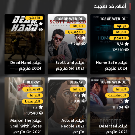
أفلام قد تعجبك
الأكشن
1080P WEB-DL
1080P WEB-DL
N/A
الإثارة
الدراما
10٬501
الدراما
الكوميديا
5.9
الغموض
5٬706
N/A
12٬250
فيلم Home Safe
فيلم Scott and
فيلم Dead Hand
2024 مترجم
Sid 2021 مترجم
2024 مترجم
BLURAY
BLURAY
1080P WEB-DL
الدراما
الدراما
الأنميشن
6.2
الرومانسية
الدراما
5٬838
5.9
الكوميديا
7.7
11٬794
13٬540
فيلم Actual
فيلم Marcel the
فيلم Deserted
People 2021
Shell with Shoes
2021 مترجم
مترجم
On 2021 مترجم