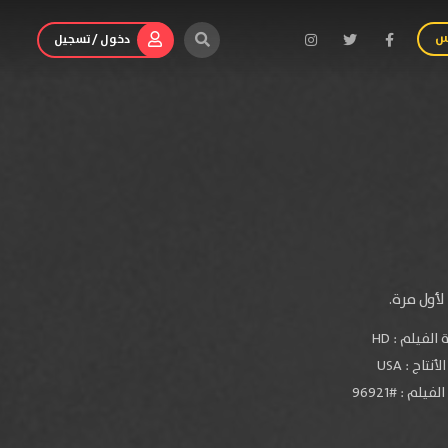
س
دخول / تسجيل
أول مرة.
الفيلم :
HD
لأنتاج :
USA
فيلم : #96921