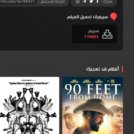
شارك :
الرابط المختصر :
l-hd.cam/?p=96921
سيرفرات تحميل الفيلم
سيرفر
T7MEEL
أفلام قد تعجبك