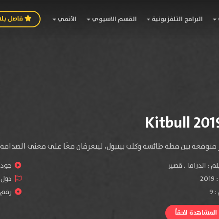
فاصل بل
البرامج التلفزيونية
القسم الاسيوي
الأنمي
ر متوقعة بين قطة طائشة وكلب بيتبول، ليتعرفان معًا على معنى الصداقة ل
لم :
الدراما
,
قصير
جودة 
:
2019
دول ا
 9
رقم ال
لمشاهدة لاحقاً