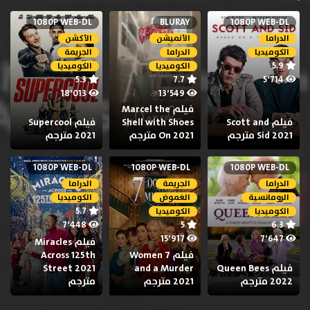
1080P WEB-DL
BLURAY
1080P WEB-DL
الدراما
الأنميشن
الأكشن
الكوميديا
الدراما
الجريمة
5.9
الكوميديا
الكوميديا
5.3
7.7
5٬714
18٬013
13٬549
فيلم Marcel the
فيلم Scott and
Shell with Shoes
فيلم Supercool
Sid 2021 مترجم
On 2021 مترجم
2021 مترجم
1080P WEB-DL
1080P WEB-DL
1080P WEB-DL
الدراما
الجريمة
الدراما
الرومانسية
الغموض
الكوميديا
5.7
الكوميديا
الكوميديا
7٬448
5
6.3
15٬917
7٬647
فيلم Miracles
فيلم 7 Women
Across 125th
فيلم Queen Bees
and a Murder
Street 2021
2022 مترجم
2021 مترجم
مترجم