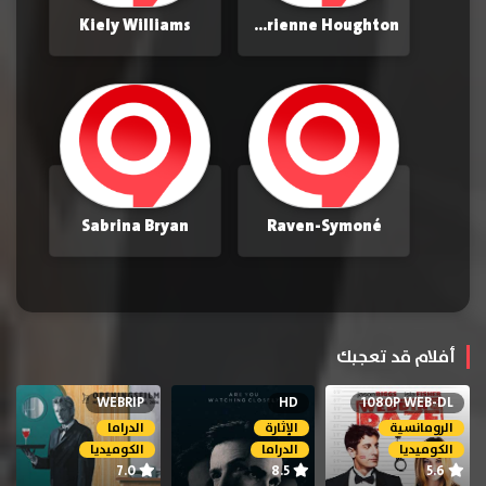
Kiely Williams
Adrienne Houghton
Sabrina Bryan
Raven-Symoné
أفلام قد تعجبك
WEBRIP
HD
1080P WEB-DL
الرومانسية
الإثارة
الدراما
الكوميديا
الدراما
الكوميديا
7.0
8.5
5.6