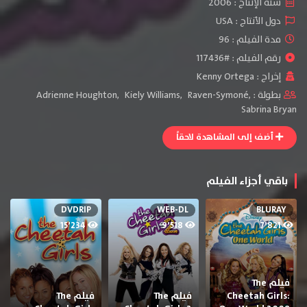
سنة الإنتاج :
2006
دول الأنتاج :
USA
مدة الفيلم : 96
رقم الفيلم : #117436
إخراج :
Kenny Ortega
بطولة :
,
Raven-Symoné
,
Kiely Williams
,
Adrienne Houghton
Sabrina Bryan
أضف إلى المشاهدة لاحقاً
باقي أجزاء الفيلم
DVDRIP
WEB-DL
BLURAY
15٬234
9٬518
7٬821
فيلم The
Cheetah Girls:
فيلم The
فيلم The