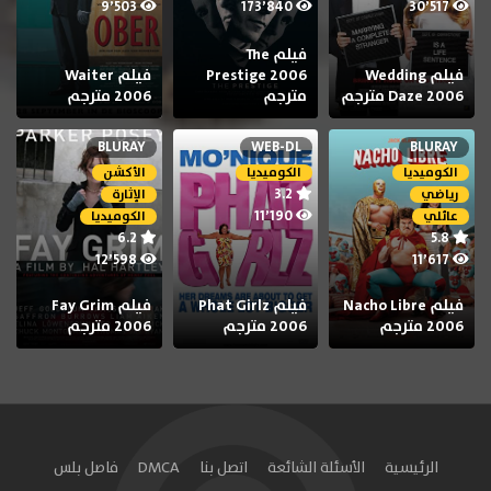
9٬503
173٬840
30٬517
فيلم The
فيلم Wedding
Prestige 2006
فيلم Waiter
Daze 2006 مترجم
مترجم
2006 مترجم
BLURAY
WEB-DL
BLURAY
الكوميديا
الكوميديا
الأكشن
3.2
رياضي
الإثارة
11٬190
عائلي
الكوميديا
6.2
5.8
12٬598
11٬617
فيلم Nacho Libre
فيلم Phat Girlz
فيلم Fay Grim
2006 مترجم
2006 مترجم
2006 مترجم
الرئيسية
الأسئلة الشائعة
اتصل بنا
DMCA
فاصل بلس