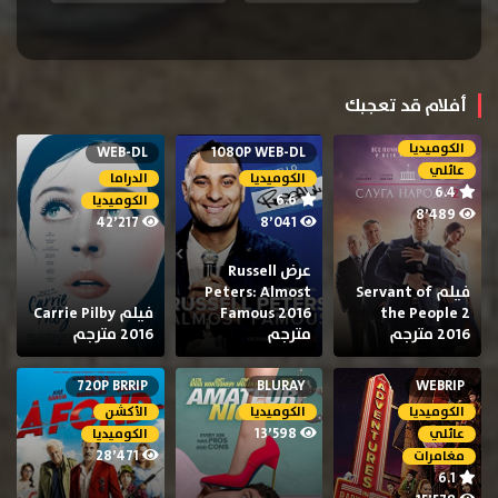
أفلام قد تعجبك
الكوميديا
WEB-DL
1080P WEB-DL
عائلي
الكوميديا
الدراما
6.4
6.6
الكوميديا
8٬489
42٬217
8٬041
عرض Russell
فيلم Servant of
Peters: Almost
the People 2
Famous 2016
فيلم Carrie Pilby
2016 مترجم
مترجم
2016 مترجم
720P BRRIP
BLURAY
WEBRIP
الكوميديا
الكوميديا
الأكشن
13٬598
عائلي
الكوميديا
28٬471
مغامرات
6.1