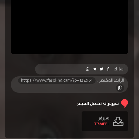
شارك :
الرابط المختصر :
https://www.fasel-hd.cam/?p=122961
سيرفرات تحميل الفيلم
سيرفر
T7MEEL