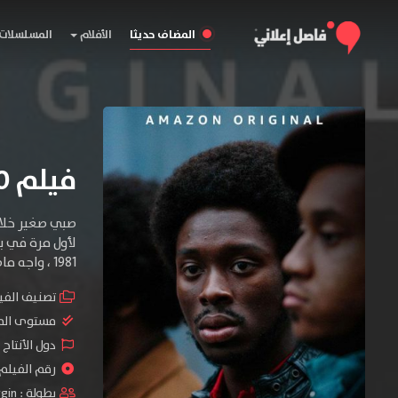
المضاف حديثا
الأفلام
المسلسلات
فيلم Alex Wheatle 2020 مترجم
صبي صغير خلال
لأول مرة في ب
1981 ، واجه ماضيه ورأى طريقًا للشفاء.
تصنيف الفي
مستوى الم
دول الأنتاج 
رقم الفيلم : #19
بطولة :
rgin