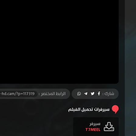
شارك :
الرابط المختصر :
l-hd.cam/?p=117319
سيرفرات تحميل الفيلم
سيرفر
T7MEEL