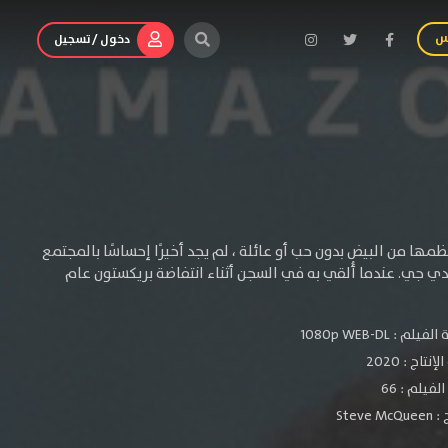
س
دخول / تسجيل
ا من البيض بدون حب أو عائلة ، لم يجد أخيرًا إحساسًا بالمجتمع
 جي. عندما أُلقي به في السجن أثناء انتفاضة بريكستون عام
الفيلم :
1080p WEB-DL
لإنتاج :
2020
فيلم : 66
 :
Steve McQueen