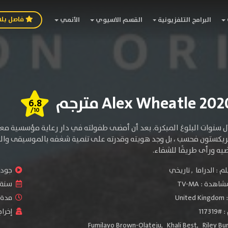
فاصل بل
البرامج التلفزيونية
القسم الاسيوي
الأنمي
6.8
/10
 سنوات البلوغ المبكرة. بعد أن أمضى طفولته في دار رعاية مؤسسية معظمه
ريكستون فحسب ، بل وجد هويته وقدرته على تنمية شغفه بالموسيقى والدي
لم :
الدراما
,
تاريخي
جودة 
شاهدة :
TV-MA
سنة ا
:
United Kingdom
مدة ال
1173
إخراج
Fumilayo Brown-Olateju
,
Khali Best
,
Riley Bu