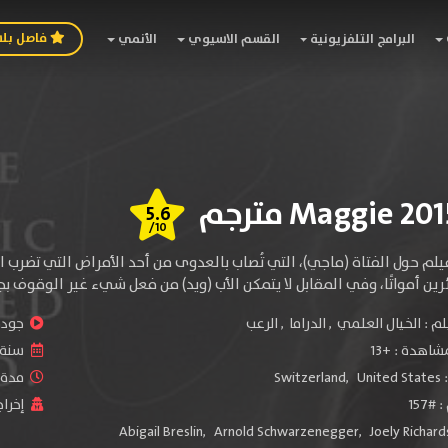
فاصل بل
البرامج التلفزيونية
القسم الاسيوي
الأنمي
5.6
/10
يلم حول الفتاة (ماجي)، التي تُصاب بالعدوى من أحد الأمراض التي تضرب ا
ين أمواتًا، وفي المقابل لا يتمكن الأب (ويد) من فعل شيء غير الوقوف بجان
لم :
الخيال العلمي
,
الدراما
,
الرعب
جودة 
شاهدة :
+13
سنة ا
:
United States
,
Switzerland
مدة ال
157
إخراج
Abigail Breslin
,
Arnold Schwarzenegger
,
Joely Richar