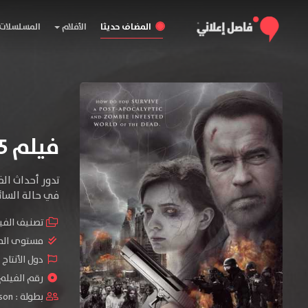
المضاف حديثا
الأفلام
المسلسلات
فيلم Maggie 2015 مترجم
تدور أحداث الف
في حالة السائر
تصنيف الفي
مستوى الم
دول الأنتاج 
رقم الفيلم : #
بطولة :
dson