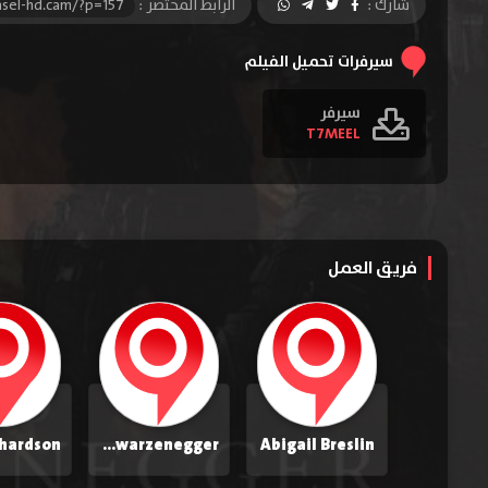
شارك :
الرابط المختصر :
sel-hd.cam/?p=157
سيرفرات تحميل الفيلم
سيرفر
T7MEEL
فريق العمل
Arnold Schwarzenegger
Abigail Breslin