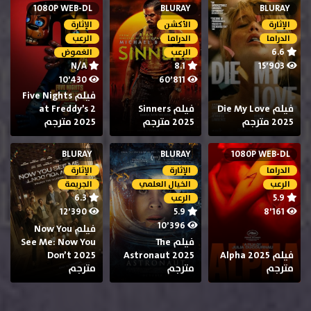
1080P WEB-DL
BLURAY
BLURAY
الإثارة
الأكشن
الإثارة
الدراما
الدراما
الرعب
6.6
الرعب
الغموض
N/A
8.1
15٬903
10٬430
60٬811
فيلم Five Nights
فيلم Die My Love
فيلم Sinners
at Freddy’s 2
2025 مترجم
2025 مترجم
2025 مترجم
BLURAY
BLURAY
1080P WEB-DL
الدراما
الإثارة
الإثارة
الرعب
الخيال العلمي
الجريمة
6.3
5.9
الرعب
12٬390
5.9
8٬161
10٬396
فيلم Now You
فيلم The
See Me: Now You
فيلم Alpha 2025
Astronaut 2025
Don’t 2025
مترجم
مترجم
مترجم