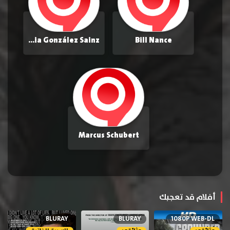
Inocencia González Sainz
Bill Nance
Marcus Schubert
أفلام قد تعجبك
BLURAY
BLURAY
1080P WEB-DL