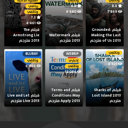
وثائقي
وثائقي
السيرة الذاتية
6.8
8.4
رياضي
4٬680
7٬869
وثائقي
7.3
4٬461
فيلم Grounded:
فيلم The
Making the Last
فيلم Watermark
Armstrong Lie
of Us 2013 مترجم
2013 مترجم
2013 مترجم
وثائقي
BLURAY
WEBRIP
5.7
إخباري
وثائقي
4٬421
6٬966
وثائقي
13٬084
فيلم Sharks of
فيلم Terms and
Lost Island 2013
Conditions May
فيلم Live and Let
مترجم
Apply 2013 مترجم
Live 2013 مترجم