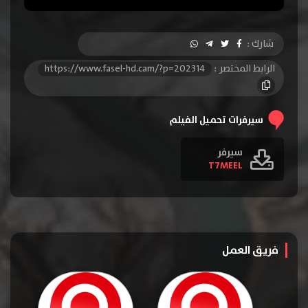
شارك :
الرابط المختصر :
https://www.fasel-hd.cam/?p=202314
سيرفرات تحميل الفيلم
سيرفر
T7MEEL
فريق العمل