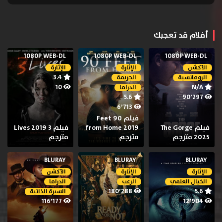
أفلام قد تعجبك
1080P WEB-DL
1080P WEB-DL
1080P WEB-DL
الأكشن
الإثارة
الإثارة
3.4
الرومانسية
الجريمة
10
N/A
الدراما
5.6
90٬297
6٬713
فيلم 90 Feet
فيلم The Gorge
from Home 2019
فيلم 3 Lives 2019
2025 مترجم
مترجم
مترجم
BLURAY
BLURAY
BLURAY
الإثارة
الإثارة
الأكشن
الخيال العلمي
الرعب
الدراما
180٬288
5.6
السيرة الذاتية
116٬177
12٬904