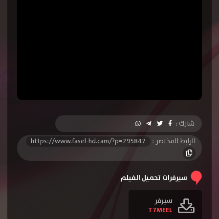
شارك :
الرابط المختصر :
https://www.fasel-hd.cam/?p=295847
سيرفرات تحميل الفيلم
سيرفر
T7MEEL