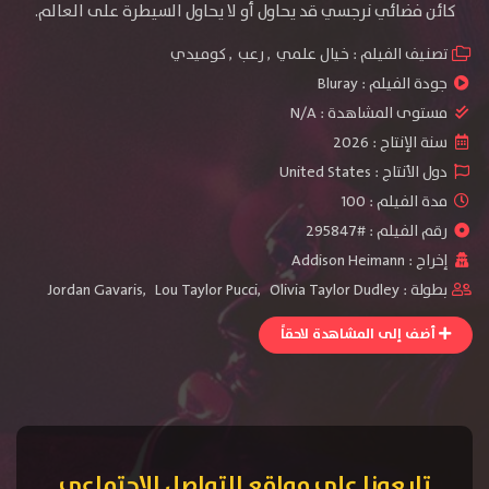
كائن فضائي نرجسي قد يحاول أو لا يحاول السيطرة على العالم.
تصنيف الفيلم :
خيال علمي
,
رعب
,
كوميدي
جودة الفيلم :
Bluray
مستوى المشاهدة :
N/A
سنة الإنتاج :
2026
دول الأنتاج :
United States
مدة الفيلم : 100
رقم الفيلم : #295847
إخراج :
Addison Heimann
بطولة :
Olivia Taylor Dudley
,
Lou Taylor Pucci
,
Jordan Gavaris
أضف إلى المشاهدة لاحقاً
تابعونا على مواقع التواصل الإجتماعي