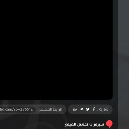
شارك :
الرابط المختصر :
-hd.cam/?p=276512
سيرفرات تحميل الفيلم