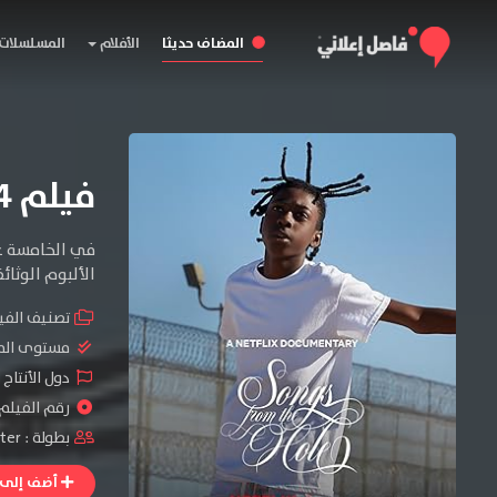
المضاف حديثا
الأفلام
المسلسلات
فيلم Songs from the Hole 2024 مترجم
في الخامسة عش
الألبوم الوثائ
تصنيف الفي
مستوى الم
دول الأنتاج 
رقم الفيلم : #12
بطولة :
iter
أضف إلى ا