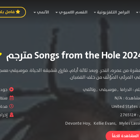
فاصل بل
البرامج التلفزيونية
القسم الاسيوي
الأنمي
رة من عمره، انتحر. وبعد ثلاثة أيام، فارق شقيقه الحياة. موسيقي مسج
قي المرئي المُؤلَّف من خلف القضبان.
لم :
الدراما
,
موسيقى
,
وثائقي
جودة 
شاهدة :
N/A
سنة ا
:
United States
مدة ال
2765
إخراج
Devonte Hoy
,
Kellie Evans
,
Myles Lass
لمشاهدة لاحقاً