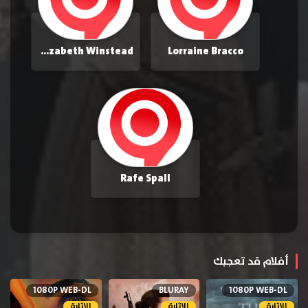
Mary Elizabeth Winstead
Lorraine Bracco
Rafe Spall
أفلام قد تعجبك
1080P WEB-DL
BLURAY
1080P WEB-DL
الإثارة
الإثارة
الإثارة