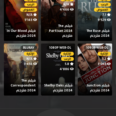
N/A
الرعب
الرعب
4٬466
الغموض
الغموض
N/A
7.1
5٬143
9٬529
فيلم The
فيلم The Ruse
Partisan 2024
فيلم In Our Blood
2024 مترجم
مترجم
2024 مترجم
BLURAY
1080P WEB-DL
1080P WEB-DL
الإثارة
الإثارة
الإثارة
N/A
5.2
الرعب
3٬456
5.8
3٬065
4٬886
فيلم The
فيلم Junction
فيلم Shelby Oaks
Correspondent
2024 مترجم
2024 مترجم
2024 مترجم