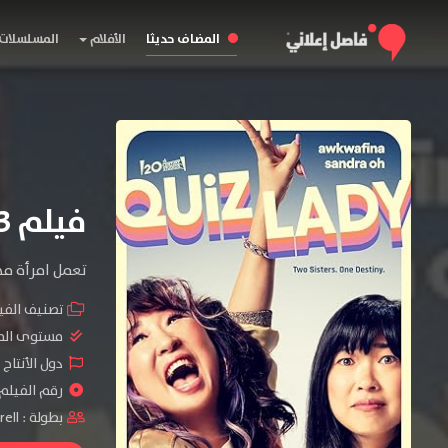
المضاف حديثا
الأفلام
المسلسلات
فيلم Quiz Lady 2023 مترجم
تعمل امرأة مه
تصنيف الفي
مستوى الم
دول الأنتاج 
رقم الفيلم : #47
بطولة :
rell