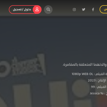
س
دخول / تسجيل
لدتهما المتعلقة بالمقامرة.
الفيلم :
1080p WEB-DL
لإنتاج :
2023
فيلم : 99
 :
Jessica Yu