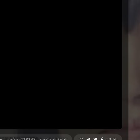
شارك :
الرابط المختصر :
-hd.cam/?p=228247