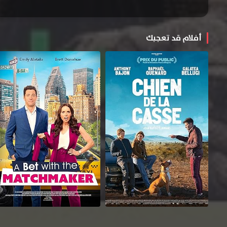
أفلام قد تعجبك