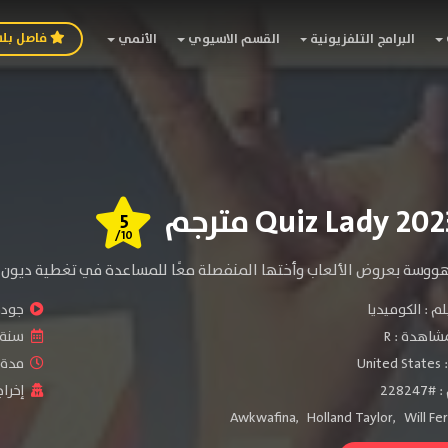
فاصل بل
البرامج التلفزيونية
القسم الاسيوي
الأنمي
5
/10
ووسة بعروض الألعاب وأختها المنفصلة معًا للمساعدة في تغطية ديون وا
لم :
الكوميديا
جودة 
شاهدة :
R
سنة ا
:
United States
مدة ال
2282
إخراج
Awkwafina
,
Holland Taylor
,
Will Fer