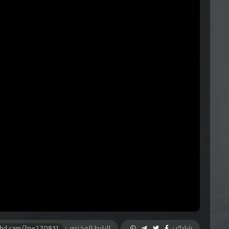
شارك :
الرابط المختصر :
-hd.cam/?p=270831