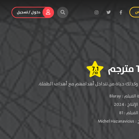
س
دخول / تسجيل
7.1
/10
ين، وكذلك حياة من تتداخل أهدافهم مع أهداف الطفلة.
الفيلم :
Bluray
لإنتاج :
2024
فيلم : 81
 :
Michel Hazanavicius