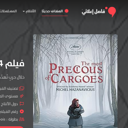
المضاف حديثا
الأفلام
المسلسلات
فيلم The Most Precious of Cargoes 2024 مترجم
خلال حربٍ تُهد
تصنيف الفي
مستوى الم
دول الأنتاج 
رقم الفيلم : #31
بطولة :
ois