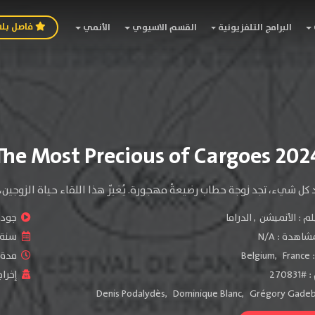
فاصل بل
البرامج التلفزيونية
القسم الاسيوي
الأنمي
ّد كل شيء، تجد زوجة حطاب رضيعةً مهجورة. يُغيّر هذا اللقاء حياة الزوج
لم :
الأنميشن
,
الدراما
جودة 
شاهدة :
N/A
سنة ا
:
France
,
Belgium
مدة ال
2708
إخراج
Denis Podalydès
,
Dominique Blanc
,
Grégory Gadeb