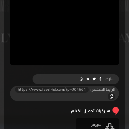
شارك :
الرابط المختصر :
https://www.fasel-hd.cam/?p=304664
سيرفرات تحميل الفيلم
سيرفر