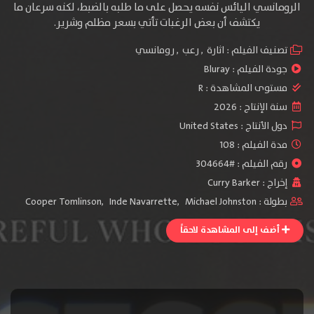
الرومانسي اليائس نفسه يحصل على ما طلبه بالضبط، لكنه سرعان ما
يكتشف أن بعض الرغبات تأتي بسعر مظلم وشرير.
تصنيف الفيلم :
اثارة
,
رعب
,
رومانسي
جودة الفيلم :
Bluray
مستوى المشاهدة :
R
سنة الإنتاج :
2026
دول الأنتاج :
United States
مدة الفيلم : 108
رقم الفيلم : #304664
إخراج :
Curry Barker
بطولة :
Michael Johnston
,
Inde Navarrette
,
Cooper Tomlinson
أضف إلى المشاهدة لاحقاً