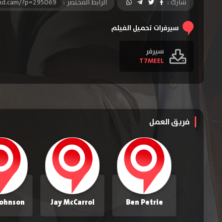
شارك :
الرابط المختصر :
-hd.cam/?p=295069
سيرفرات تحميل الفيلم
سيرفر
T7MEEL
فريق العمل
Johnson
Jay McCarrol
Ben Petrie