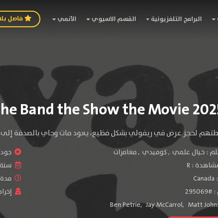
فاصل بل
البرامج التلفزيونية
القسم الاسيوي
الأنمي
تهم لحجز عرض في ريفولي بشكل فظيع، يعود مات وجاي بالصدفة إلى عام 8
لم :
خيال علمي
,
كوميدي
,
مغامرات
جودة 
شاهدة :
R
سنة ا
:
Canada
مدة ال
2950
إخراج
Ben Petrie
,
Jay McCarrol
,
Matt John