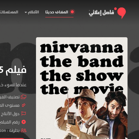
المضاف حديثا
الأفلام
المسلسلات
فيلم Nirvanna the Band the Show the Movie 2025 مترجم
عندما تسوء خط
تصنيف الفي
مستوى الم
دول الأنتاج 
رقم الفيلم : #69
بطولة :
son