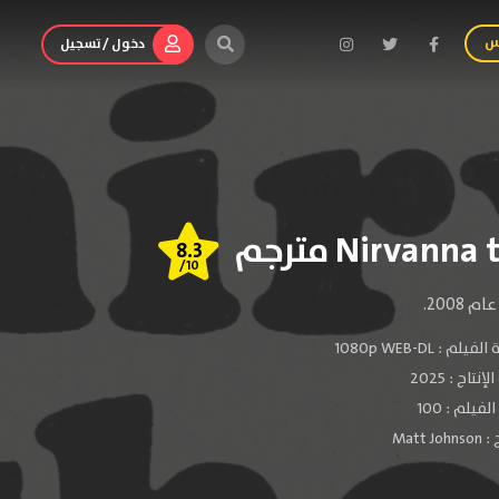
س
دخول / تسجيل
8.3
/10
200.
الفيلم :
1080p WEB-DL
لإنتاج :
2025
فيلم : 100
 :
Matt Johnson