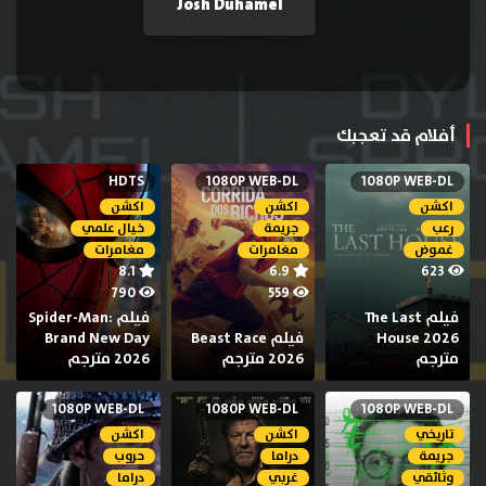
Josh Duhamel
أفلام قد تعجبك
HDTS
1080P WEB-DL
1080P WEB-DL
اكشن
اكشن
اكشن
رعب
جريمة
خيال علمي
غموض
مغامرات
مغامرات
8.1
6.9
623
790
559
فيلم The Last
فيلم Spider-Man:
House 2026
فيلم Beast Race
Brand New Day
مترجم
2026 مترجم
2026 مترجم
1080P WEB-DL
1080P WEB-DL
1080P WEB-DL
تاريخي
اكشن
اكشن
جريمة
دراما
حروب
وثائقي
غربي
دراما