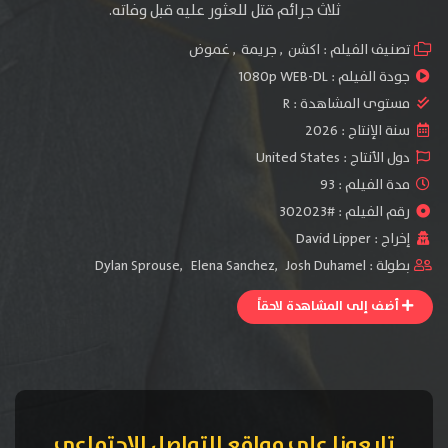
ثلاث جرائم قتل للعثور عليه قبل وفاته.
تصنيف الفيلم :
اكشن
,
جريمة
,
غموض
جودة الفيلم :
1080p WEB-DL
مستوى المشاهدة :
R
سنة الإنتاج :
2026
دول الأنتاج :
United States
مدة الفيلم : 93
رقم الفيلم : #302023
إخراج :
David Lipper
بطولة :
Josh Duhamel
,
Elena Sanchez
,
Dylan Sprouse
أضف إلى المشاهدة لاحقاً
تابعونا على مواقع التواصل الإجتماعي