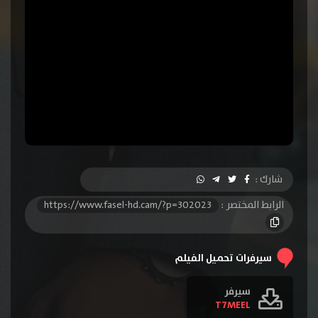
شارك :
الرابط المختصر :
https://www.fasel-hd.cam/?p=302023
سيرفرات تحميل الفيلم
سيرفر
T7MEEL