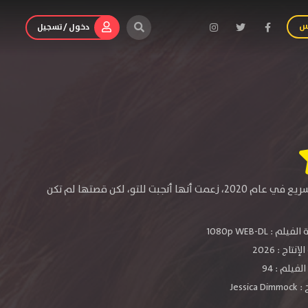
س
دخول / تسجيل
عندما أوقف شرطي في ولاية تكساس امرأة تقود سيارتها بشكل متقطع على الطريق السريع في عام 2020، زعمت أنها أنجبت للتو، لكن قصتها لم تكن
الفيلم :
1080p WEB-DL
لإنتاج :
2026
فيلم : 94
 :
Jessica Dimmock