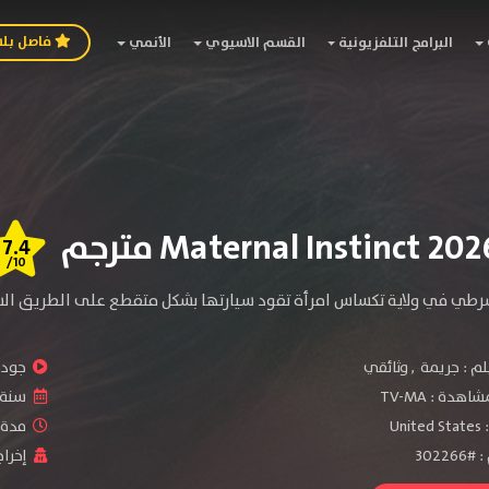
فاصل بل
البرامج التلفزيونية
القسم الاسيوي
الأنمي
7.4
/10
لم :
جريمة
,
وثائقي
جودة 
شاهدة :
TV-MA
سنة ا
:
United States
مدة ال
3022
إخراج