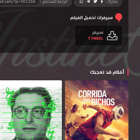
شارك :
الرابط المختصر :
-hd.cam/?p=302266
سيرفرات تحميل الفيلم
سيرفر
T7MEEL
أفلام قد تعجبك