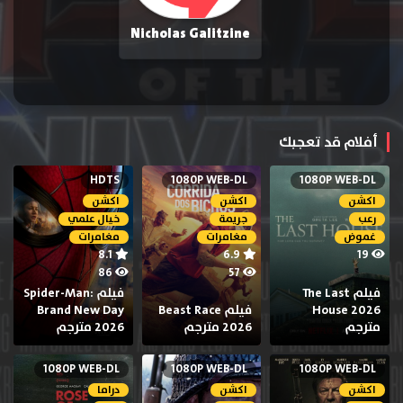
Nicholas Galitzine
أفلام قد تعجبك
HDTS
1080P WEB-DL
1080P WEB-DL
اكشن
اكشن
اكشن
رعب
جريمة
خيال علمي
غموض
مغامرات
مغامرات
8.1
6.9
19
86
57
فيلم The Last
فيلم Spider-Man:
House 2026
فيلم Beast Race
Brand New Day
مترجم
2026 مترجم
2026 مترجم
1080P WEB-DL
1080P WEB-DL
1080P WEB-DL
اكشن
اكشن
دراما