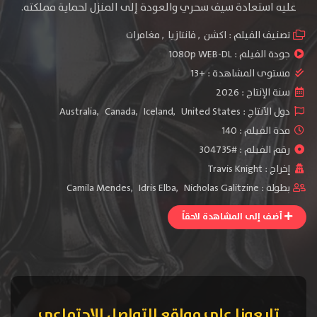
عليه استعادة سيف سحري والعودة إلى المنزل لحماية مملكته.
تصنيف الفيلم :
اكشن
,
فانتازيا
,
مغامرات
جودة الفيلم :
1080p WEB-DL
مستوى المشاهدة :
+13
سنة الإنتاج :
2026
دول الأنتاج :
United States
,
Iceland
,
Canada
,
Australia
مدة الفيلم : 140
رقم الفيلم : #304735
إخراج :
Travis Knight
بطولة :
Nicholas Galitzine
,
Idris Elba
,
Camila Mendes
أضف إلى المشاهدة لاحقاً
تابعونا على مواقع التواصل الإجتماعي