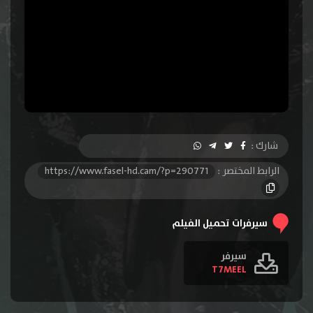
شارك :
الرابط المختصر :
https://www.fasel-hd.cam/?p=290771
سيرفرات تحميل الفيلم
سيرفر
T7MEEL