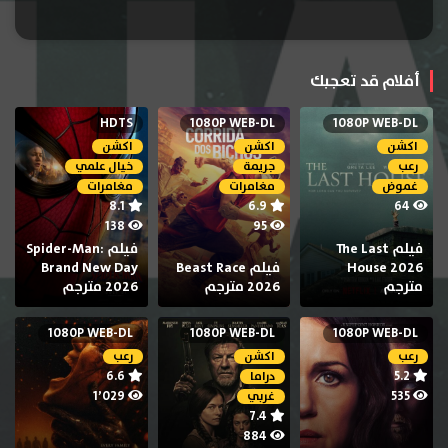
أفلام قد تعجبك
HDTS
1080P WEB-DL
1080P WEB-DL
اكشن
اكشن
اكشن
رعب
جريمة
خيال علمي
غموض
مغامرات
مغامرات
8.1
6.9
64
138
95
فيلم The Last
فيلم Spider-Man:
House 2026
فيلم Beast Race
Brand New Day
مترجم
2026 مترجم
2026 مترجم
1080P WEB-DL
1080P WEB-DL
1080P WEB-DL
رعب
اكشن
رعب
6.6
5.2
دراما
1٬029
535
غربي
7.4
884