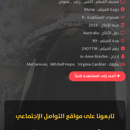
تصنيف الفيلم :
اكشن
,
رعب
,
غموض
جودة الفيلم :
Bluray
مستوى المشاهدة :
R
سنة الإنتاج :
2026
دول الأنتاج :
Australia
مدة الفيلم : 89
رقم الفيلم : #290771
إخراج :
Jo-Anne Brechin
بطولة :
Virginia Gardner
,
Mitchell Hope
,
Mel Jarnson
أضف إلى المشاهدة لاحقاً
تابعونا على مواقع التواصل الإجتماعي