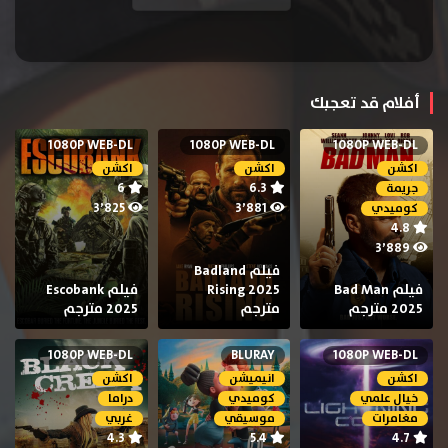
أفلام قد تعجبك
1080P WEB-DL
1080P WEB-DL
1080P WEB-DL
اكشن
اكشن
اكشن
6
6.3
جريمة
3٬825
3٬881
كوميدي
4.8
3٬889
فيلم Badland
فيلم Bad Man
Rising 2025
فيلم Escobank
2025 مترجم
مترجم
2025 مترجم
1080P WEB-DL
BLURAY
1080P WEB-DL
اكشن
انيميشن
اكشن
خيال علمي
كوميدي
دراما
مغامرات
موسيقي
غربي
4.3
5.4
4.7