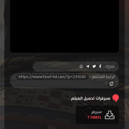
شارك :
الرابط المختصر :
https://www.fasel-hd.cam/?p=291045
سيرفرات تحميل الفيلم
سيرفر
T7MEEL