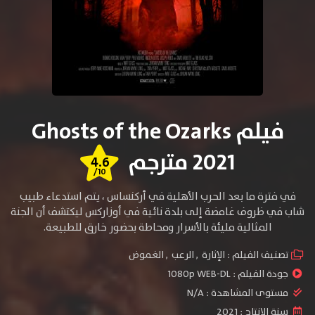
فيلم Ghosts of the Ozarks
2021 مترجم
4.6
/10
في فترة ما بعد الحرب الأهلية في أركنساس ، يتم استدعاء طبيب
شاب في ظروف غامضة إلى بلدة نائية في أوزاركس ليكتشف أن الجنة
المثالية مليئة بالأسرار ومحاطة بحضور خارق للطبيعة.
تصنيف الفيلم :
الإثارة
,
الرعب
,
الغموض
جودة الفيلم :
1080p WEB-DL
مستوى المشاهدة :
N/A
سنة الإنتاج :
2021