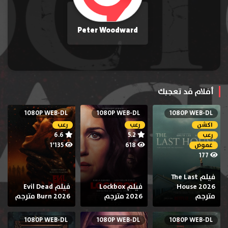
Peter Woodward
أفلام قد تعجبك
1080P WEB-DL
1080P WEB-DL
1080P WEB-DL
اكشن
رعب
رعب
6.6
5.2
رعب
1٬135
618
غموض
177
فيلم The Last
House 2026
فيلم Lockbox
فيلم Evil Dead
مترجم
2026 مترجم
Burn 2026 مترجم
1080P WEB-DL
1080P WEB-DL
1080P WEB-DL