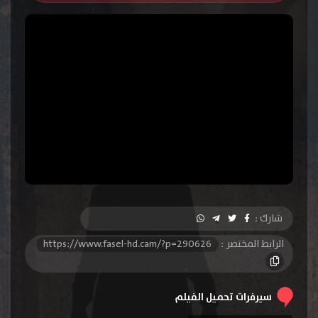
شارك :
الرابط المختصر :
https://www.fasel-hd.cam/?p=290626
سيرفرات تحميل الفيلم