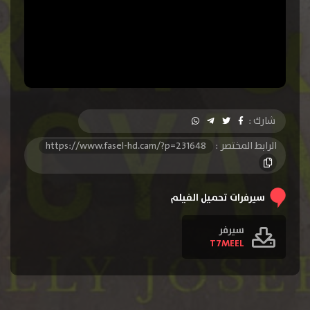
شارك :
الرابط المختصر :
https://www.fasel-hd.cam/?p=231648
سيرفرات تحميل الفيلم
سيرفر
T7MEEL