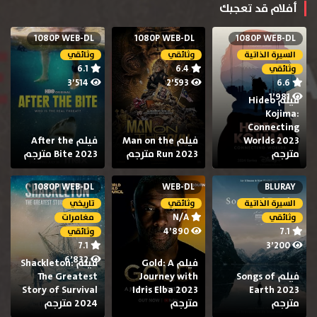
أفلام قد تعجبك
1080P WEB-DL
1080P WEB-DL
1080P WEB-DL
السيرة الذاتية
وثائقي
وثائقي
6.1
6.4
وثائقي
3٬514
2٬593
6.6
1٬981
فيلم Hideo
Kojima:
Connecting
Worlds 2023
فيلم Man on the
فيلم After the
مترجم
Run 2023 مترجم
Bite 2023 مترجم
1080P WEB-DL
WEB-DL
BLURAY
السيرة الذاتية
وثائقي
تاريخي
N/A
وثائقي
مغامرات
4٬890
7.1
وثائقي
7.1
3٬200
6٬832
فيلم Gold: A
فيلم Shackleton:
فيلم Songs of
Journey with
The Greatest
Story of Survival
Idris Elba 2023
Earth 2023
مترجم
مترجم
2024 مترجم