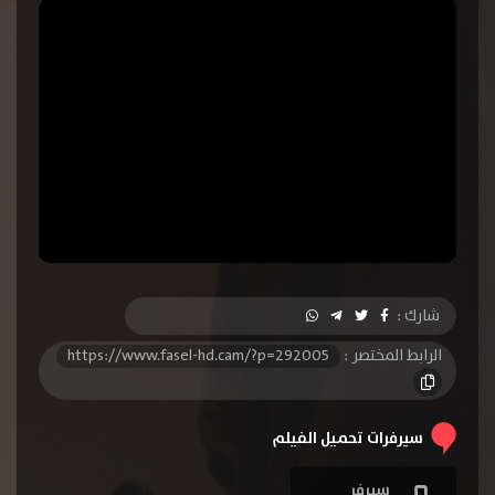
شارك :
الرابط المختصر :
https://www.fasel-hd.cam/?p=292005
سيرفرات تحميل الفيلم
سيرفر