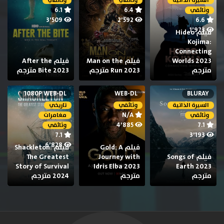
السيرة الذاتية
وثائقي
وثائقي
6.1
6.4
وثائقي
3٬509
2٬592
6.6
1٬973
فيلم Hideo
Kojima:
Connecting
Worlds 2023
فيلم Man on the
فيلم After the
مترجم
Run 2023 مترجم
Bite 2023 مترجم
1080P WEB-DL
WEB-DL
BLURAY
السيرة الذاتية
وثائقي
تاريخي
N/A
وثائقي
مغامرات
4٬885
7.1
وثائقي
7.1
3٬193
6٬828
فيلم Gold: A
فيلم Shackleton:
فيلم Songs of
Journey with
The Greatest
Story of Survival
Idris Elba 2023
Earth 2023
مترجم
مترجم
2024 مترجم