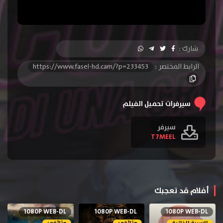
شارك :
الرابط المختصر :
https://www.fasel-hd.cam/?p=233453
سيرفرات تحميل الفيلم
سيرفر
T7MEEL
أفلام قد تعجبك
1080P WEB-DL
1080P WEB-DL
1080P WEB-DL