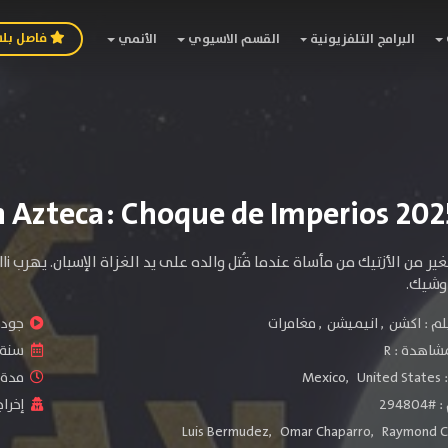
فاصل بل
البرامج التلفزيونية
القسم الاسيوي
الأنمي
لم :
اكشن
,
انيميشن
,
مغامرات
جودة 
شاهدة :
R
سنة ا
:
United States
,
Mexico
مدة ال
2948
إخراج
Luis Bermudez
,
Omar Chaparro
,
Raymond C