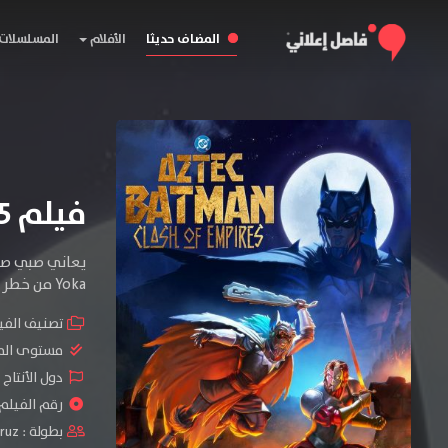
المضاف حديثا
الأفلام
المسلسلات
فيلم Batman Azteca: Choque de Imperios 2025 مترجم
Yoka من خطر وشيك.
تصنيف الفي
مستوى الم
دول الأنتاج 
رقم الفيلم : #04
بطولة :
ruz