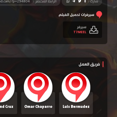
شارك :
الرابط المختصر :
-hd.cam/?p=294804
سيرفرات تحميل الفيلم
سيرفر
T7MEEL
فريق العمل
nd Cruz
Omar Chaparro
Luis Bermudez