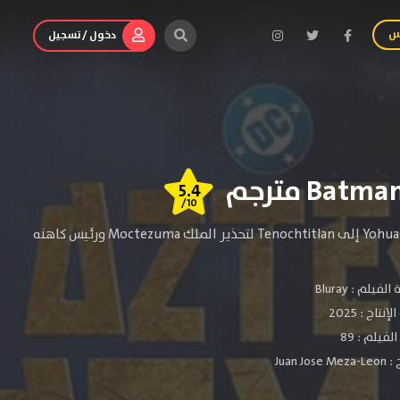
س
دخول / تسجيل
5.4
/10
يعاني صبي صغير من الأزتيك من مأساة عندما قُتل والده على يد الغزاة الإسبان. يهرب Yohualli إلى Tenochtitlan لتحذير الملك Moctezuma ورئيس كاهنه
الفيلم :
Bluray
لإنتاج :
2025
فيلم : 89
 :
Juan Jose Meza-Leon