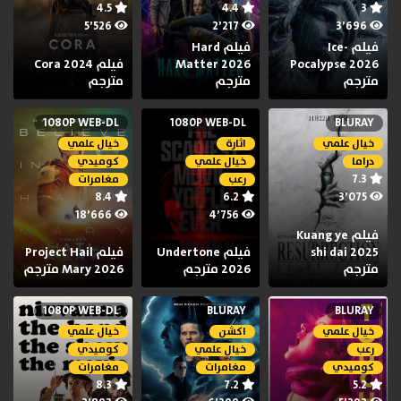
4.5
4.4
3
5٬526
2٬217
3٬696
فيلم Ice-
فيلم Hard
Pocalypse 2026
Matter 2026
فيلم Cora 2024
مترجم
مترجم
مترجم
1080P WEB-DL
1080P WEB-DL
BLURAY
خيال علمي
اثارة
خيال علمي
دراما
خيال علمي
كوميدي
7.3
رعب
مغامرات
8.4
6.2
3٬075
18٬666
4٬756
فيلم Kuang ye
shi dai 2025
فيلم Undertone
فيلم Project Hail
مترجم
2026 مترجم
Mary 2026 مترجم
1080P WEB-DL
BLURAY
BLURAY
خيال علمي
اكشن
خيال علمي
رعب
خيال علمي
كوميدي
كوميدي
مغامرات
مغامرات
8.3
7.2
5.2