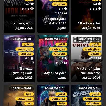
6.3
6.1
مغامرات
3٬548
6.6
3٬212
2٬209
فيلم Per Aspera
فيلم Affection
Ad Astra 2026
فيلم Iron Lung
2026 مترجم
مترجم
2026 مترجم
1080P WEB-DL
1080P WEB-DL
1080P WEB-DL
اكشن
اكشن
اكشن
خيال علمي
خيال علمي
خيال علمي
فانتازيا
مغامرات
مغامرات
4.7
3.8
6٬237
2٬981
1٬392
فيلم Master of
فيلم The
the Universe
فيلم Buddy 2024
Lightning Code
2026 مترجم
مترجم
2025 مترجم
1080P WEB-DL
1080P WEB-DL
1080P WEB-DL
اكشن
اكشن
اثارة
خيال علمي
خيال علمي
خيال علمي
مغامرات
دراما
رعب