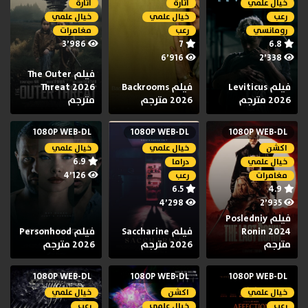
خيال علمي
اثارة
اثارة
رعب
خيال علمي
خيال علمي
رومانسي
رعب
مغامرات
3٬986
7
6.8
6٬916
2٬338
فيلم The Outer
فيلم Leviticus
فيلم Backrooms
Threat 2026
2026 مترجم
2026 مترجم
مترجم
1080P WEB-DL
1080P WEB-DL
1080P WEB-DL
اكشن
خيال علمي
خيال علمي
6.9
خيال علمي
دراما
4٬126
مغامرات
رعب
6.5
4.9
4٬298
2٬935
فيلم Posledniy
Ronin 2024
فيلم Saccharine
فيلم Personhood
مترجم
2026 مترجم
2026 مترجم
1080P WEB-DL
1080P WEB-DL
1080P WEB-DL
خيال علمي
اكشن
خيال علمي
رعب
خيال علمي
رعب